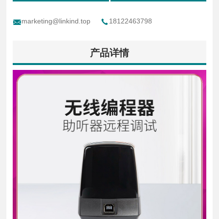
marketing@linkind.top
18122463798
产品详情